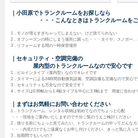
｜小田原でトランクルームをお探しなら
・・・こんなときはトランクルームをご
1．モノが増えすぎちゃってしまえない、けど捨てられない
2．オフシーズンの時にしまう場所に困った・・・タイヤ、スノボー、
3．リフォームする間の一時保管場所
｜セキュリティ・空調完備の
屋内型のトランクルームなので安心です
1．ビルインタイプ（屋内型）なのでキレイです
2．タイマーによる24時間自動換気設備、空調設備も完備なので安心で
3．セキュリティも万全なので安全です！
4．サイズは0.89帖から1.4帖タイプを中心に3.8帖まで 用途に合わ
｜まずはお気軽にお問い合わせください
1．トランクルーム、レンタル収納は初めてなのでちょっと心配
・・・現地をご案内いたしますので十分ご覧のうえご検討ください
2．借りる前にちょっと見てみたい、トランクルームの中ってどんなカ
・・・内見だけでもご遠慮なくお申し付けください、きっと気に入っ
3．短期間でもいいの？